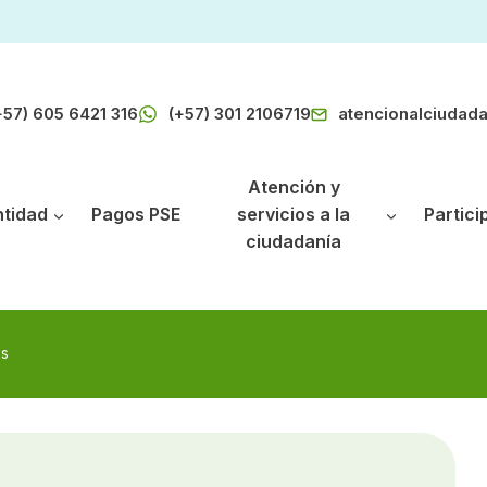
+57) 605 6421 316
(+57) 301 2106719
atencionalciudad
Atención y
ntidad
Pagos PSE
servicios a la
Partici
ciudadanía
es