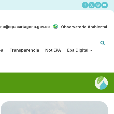
ano@epacartagena.gov.co
Observatorio Ambiental
pa
Transparencia
NotiEPA
Epa Digital