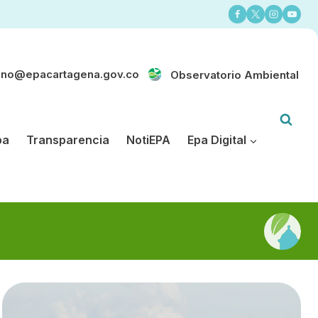
ano@epacartagena.gov.co
Observatorio Ambiental
pa
Transparencia
NotiEPA
Epa Digital