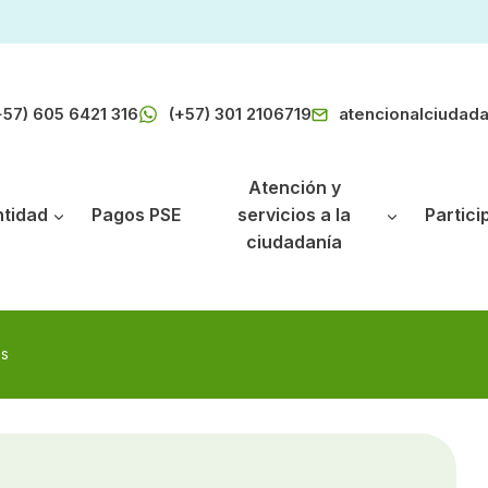
+57) 605 6421 316
(+57) 301 2106719
atencionalciudad
Atención y
ntidad
Pagos PSE
servicios a la
Partici
ciudadanía
es