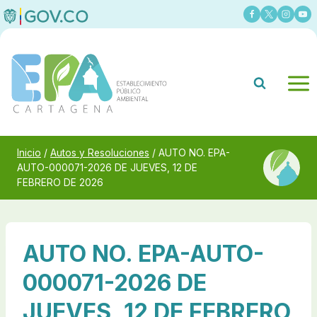
Saltar
al
contenido
Inicio
/
Autos y Resoluciones
/
AUTO NO. EPA-
AUTO-000071-2026 DE JUEVES, 12 DE
FEBRERO DE 2026
AUTO NO. EPA-AUTO-
000071-2026 DE
JUEVES, 12 DE FEBRERO