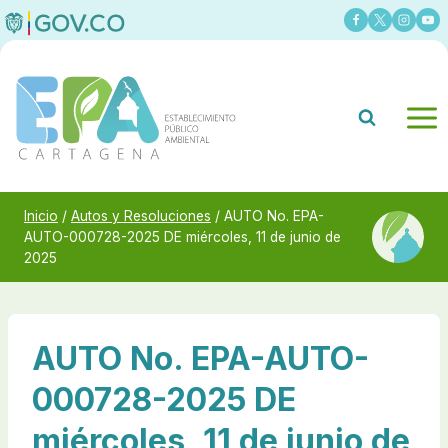
Saltar
al
contenido
Inicio
/
Autos y Resoluciones
/
AUTO No. EPA-
AUTO-000728-2025 DE miércoles, 11 de junio de
2025
AUTO No. EPA-AUTO-
000728-2025 DE
miércoles, 11 de junio de