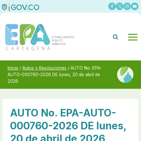
Saltar
al
contenido
Inicio
/
Autos y Resoluciones
/
AUTO No. EPA-
AUTO-000760-2026 DE lunes, 20 de abril de
2026
AUTO No. EPA-AUTO-
000760-2026 DE lunes,
20 de abril de 2026