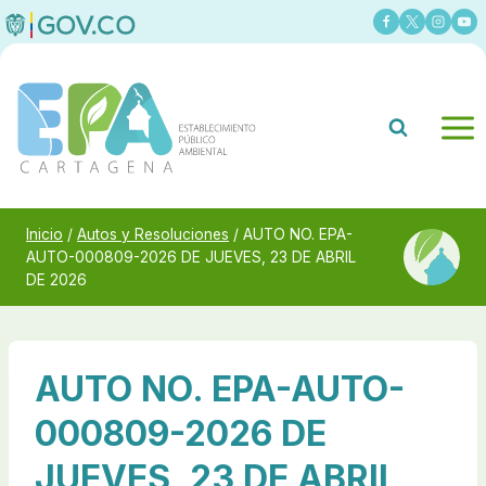
Saltar
al
contenido
Inicio
/
Autos y Resoluciones
/
AUTO NO. EPA-
AUTO-000809-2026 DE JUEVES, 23 DE ABRIL
DE 2026
AUTO NO. EPA-AUTO-
000809-2026 DE
JUEVES, 23 DE ABRIL