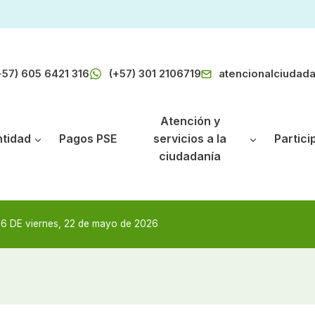
+57) 605 6421 316
(+57) 301 2106719
atencionalciudad
Atención y
ntidad
Pagos PSE
servicios a la
Partici
ciudadanía
 DE viernes, 22 de mayo de 2026