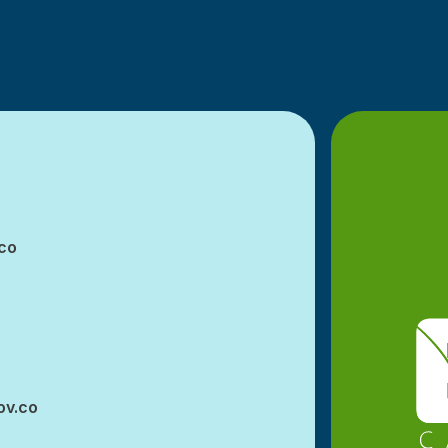
co
ov.co