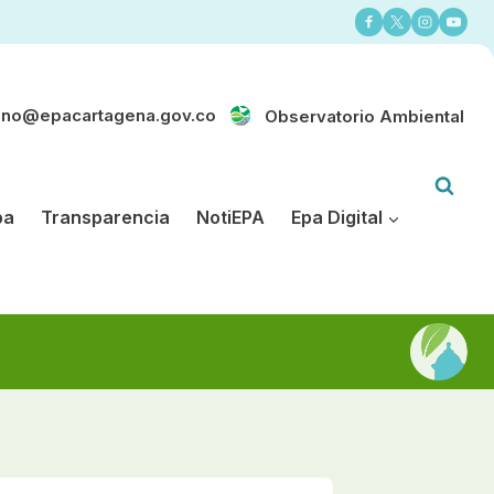
ano@epacartagena.gov.co
Observatorio Ambiental
pa
Transparencia
NotiEPA
Epa Digital