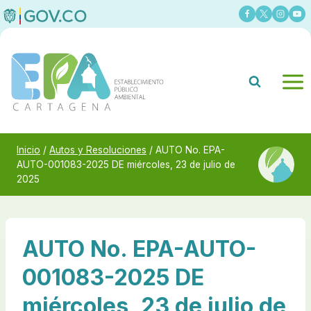
Saltar
al
contenido
Inicio
/
Autos y Resoluciones
/
AUTO No. EPA-
AUTO-001083-2025 DE miércoles, 23 de julio de
2025
AUTO No. EPA-AUTO-
001083-2025 DE
miércoles, 23 de julio de