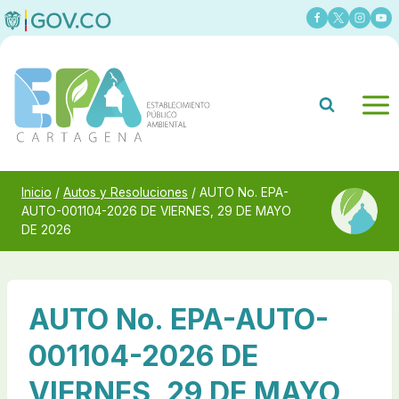
Saltar
al
contenido
Inicio
/
Autos y Resoluciones
/
AUTO No. EPA-
AUTO-001104-2026 DE VIERNES, 29 DE MAYO
DE 2026
AUTO No. EPA-AUTO-
001104-2026 DE
VIERNES, 29 DE MAYO