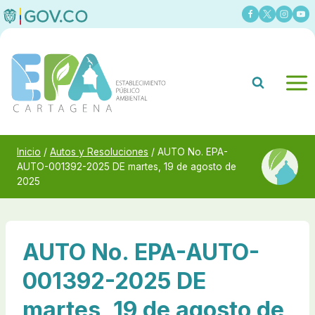
Saltar
al
contenido
Inicio
/
Autos y Resoluciones
/
AUTO No. EPA-
AUTO-001392-2025 DE martes, 19 de agosto de
2025
AUTO No. EPA-AUTO-
001392-2025 DE
martes, 19 de agosto de