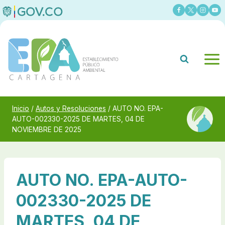
Saltar
al
contenido
Inicio
/
Autos y Resoluciones
/
AUTO NO. EPA-
AUTO-002330-2025 DE MARTES, 04 DE
NOVIEMBRE DE 2025
AUTO NO. EPA-AUTO-
002330-2025 DE
MARTES, 04 DE