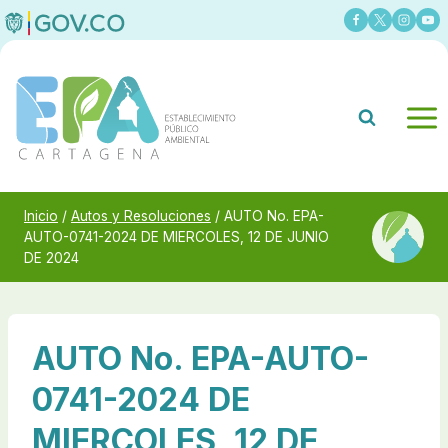
Saltar
al
contenido
Inicio
/
Autos y Resoluciones
/
AUTO No. EPA-
AUTO-0741-2024 DE MIERCOLES, 12 DE JUNIO
DE 2024
AUTO No. EPA-AUTO-
0741-2024 DE
MIERCOLES, 12 DE