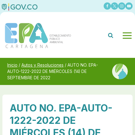
Saltar
al
contenido
Inicio
/
Autos y Resoluciones
/
AUTO NO. EPA-
AUTO-1222-2022 DE MIÉRCOLES (14) DE
SEPTIEMBRE DE 2022
AUTO NO. EPA-AUTO-
1222-2022 DE
MIÉRCOLES (14) DE