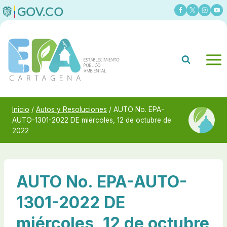
Saltar
al
contenido
Inicio
/
Autos y Resoluciones
/
AUTO No. EPA-
AUTO-1301-2022 DE miércoles, 12 de octubre de
2022
AUTO No. EPA-AUTO-
1301-2022 DE
miércoles, 12 de octubre