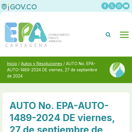
Saltar
al
contenido
Inicio
/
Autos y Resoluciones
/
AUTO No. EPA-
AUTO-1489-2024 DE viernes, 27 de septiembre
de 2024
AUTO No. EPA-AUTO-
1489-2024 DE viernes,
27 de septiembre de