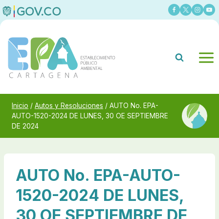
Saltar
al
contenido
Inicio
/
Autos y Resoluciones
/
AUTO No. EPA-
AUTO-1520-2024 DE LUNES, 30 OE SEPTIEMBRE
DE 2024
AUTO No. EPA-AUTO-
1520-2024 DE LUNES,
30 OE SEPTIEMBRE DE