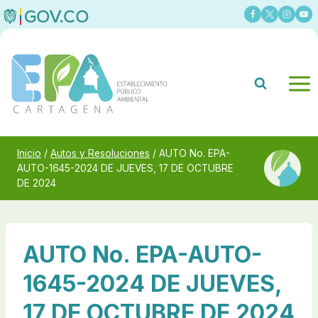
Saltar
al
contenido
Inicio
/
Autos y Resoluciones
/
AUTO No. EPA-
AUTO-1645-2024 DE JUEVES, 17 DE OCTUBRE
DE 2024
AUTO No. EPA-AUTO-
1645-2024 DE JUEVES,
17 DE OCTUBRE DE 2024