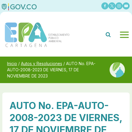
Saltar
al
contenido
Inicio
/
Autos y Resoluciones
/
AUTO No. EPA-
AUTO-2008-2023 DE VIERNES, 17 DE
NOVIEMBRE DE 2023
AUTO No. EPA-AUTO-
2008-2023 DE VIERNES,
17 DE NOVIEMBRE DE