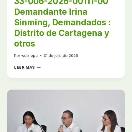
33-006-2026-00111-00
DE
2026
Demandante Irina
Sinming, Demandados :
Distrito de Cartagena y
otros
Por
web_epa
31 de julio de 2026
AVISO
LEER MÁS
JUDICIAL
PROCESO
ACCIÓN
POPULAR
13001-
33-
33-
006-
2026-
00111-
00