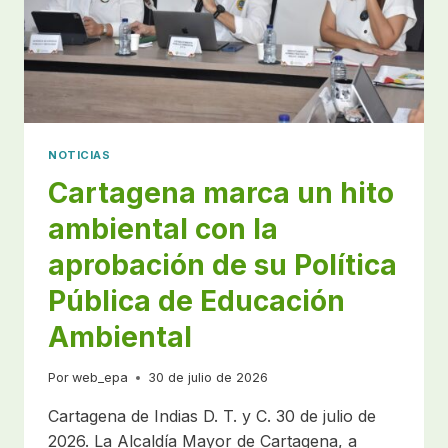
DEMANDANTE
IRINA
SINMING,
DEMANDADOS
:
DISTRITO
DE
NOTICIAS
CARTAGENA
Y
Cartagena marca un hito
OTROS
ambiental con la
aprobación de su Política
Pública de Educación
Ambiental
Por
web_epa
30 de julio de 2026
Cartagena de Indias D. T. y C. 30 de julio de
2026. La Alcaldía Mayor de Cartagena, a