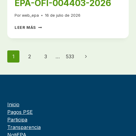
EPA-OFI-004403-2026
Por
web_epa
16 de julio de 2026
NOTIFICACIÓN
LEER MÁS
POR
AVISO
EPA-
OFI-
Navegación
Siguiente
1
2
3
…
533
004403-
2026
de
página
página
Inicio
Pagos PSE
Participa
Transparencia
NotiEPA