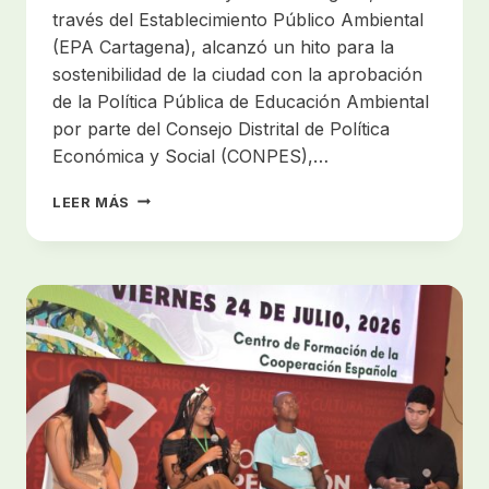
través del Establecimiento Público Ambiental
(EPA Cartagena), alcanzó un hito para la
sostenibilidad de la ciudad con la aprobación
de la Política Pública de Educación Ambiental
por parte del Consejo Distrital de Política
Económica y Social (CONPES),…
CARTAGENA
LEER MÁS
MARCA
UN
HITO
AMBIENTAL
CON
LA
APROBACIÓN
DE
SU
POLÍTICA
PÚBLICA
DE
EDUCACIÓN