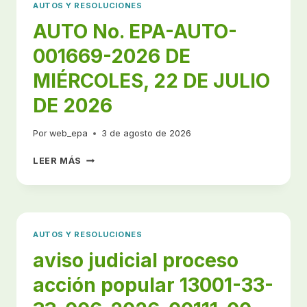
AUTOS Y RESOLUCIONES
AUTO No. EPA-AUTO-
001669-2026 DE
MIÉRCOLES, 22 DE JULIO
DE 2026
Por
web_epa
3 de agosto de 2026
AUTO
LEER MÁS
NO.
EPA-
AUTO-
001669-
2026
AUTOS Y RESOLUCIONES
DE
MIÉRCOLES,
aviso judicial proceso
22
acción popular 13001-33-
DE
JULIO