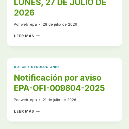
LUNES, 27 DE JULIO DE
DIPLOMADO
DE
2026
FORMACIÓN
DE
Por
web_epa
28 de julio de 2026
GESTORES
AMBIENTALES
RESOLUCION
LEER MÁS
AFRODESCENDIENTES
NO.
EPA-
RES-
00489-
2026
AUTOS Y RESOLUCIONES
DE
LUNES,
Notificación por aviso
27
EPA-OFI-009804-2025
DE
JULIO
DE
Por
web_epa
21 de julio de 2026
2026
NOTIFICACIÓN
LEER MÁS
POR
AVISO
EPA-