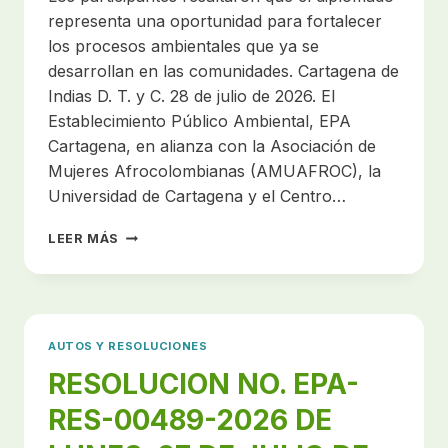
representa una oportunidad para fortalecer
los procesos ambientales que ya se
desarrollan en las comunidades. Cartagena de
Indias D. T. y C. 28 de julio de 2026. El
Establecimiento Público Ambiental, EPA
Cartagena, en alianza con la Asociación de
Mujeres Afrocolombianas (AMUAFROC), la
Universidad de Cartagena y el Centro…
CARTAGENA
LEER MÁS
FORTALECE
LA
PROTECCIÓN
DE
SUS
AUTOS Y RESOLUCIONES
ECOSISTEMAS
CON
RESOLUCION NO. EPA-
EL
RES-00489-2026 DE
LANZAMIENTO
DEL