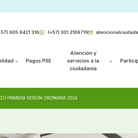
+57) 605 6421 316
(+57) 301 2106719
atencionalciudad
Atención y
ntidad
Pagos PSE
servicios a la
Partici
ciudadanía
ZÓ PRIMERA SESIÓN ORDINARIA 2024