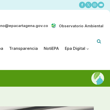
ano@epacartagena.gov.co
Observatorio Ambiental
pa
Transparencia
NotiEPA
Epa Digital