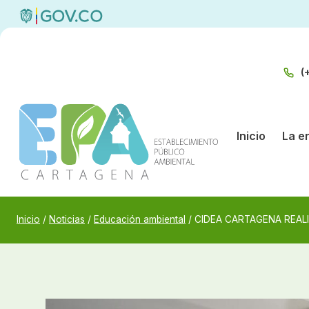
Saltar
al
contenido
(
Inicio
La e
Inicio
/
Noticias
/
Educación ambiental
/
CIDEA CARTAGENA REALI