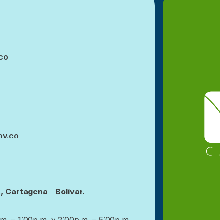
co
ov.co
, Cartagena – Bolívar.
m. – 1:00p.m. y 2:00p.m. – 5:00p.m.