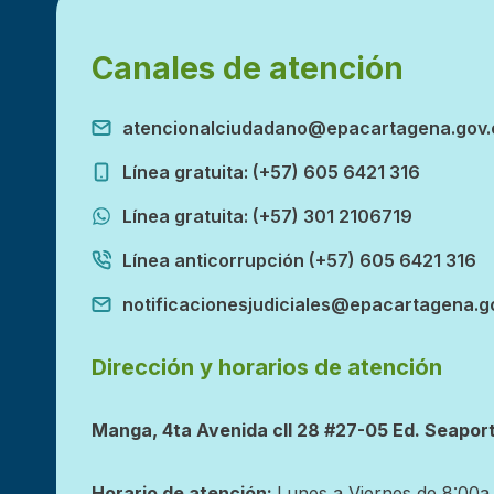
Canales de atención
atencionalciudadano@epacartagena.gov.
Línea gratuita: (+57) 605 6421 316
Línea gratuita: (+57) 301 2106719
Línea anticorrupción (+57) 605 6421 316
notificacionesjudiciales@epacartagena.g
Dirección y horarios de atención
Manga, 4ta Avenida cll 28 #27-05 Ed. Seaport
Horario de atención:
Lunes a Viernes de 8:00a.