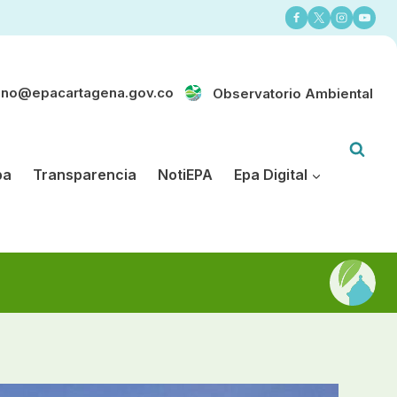
ano@epacartagena.gov.co
Observatorio Ambiental
pa
Transparencia
NotiEPA
Epa Digital