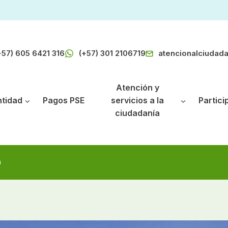
+57) 605 6421 316
(+57) 301 2106719
atencionalciudad
Atención y
ntidad
Pagos PSE
servicios a la
Partici
ciudadanía
a