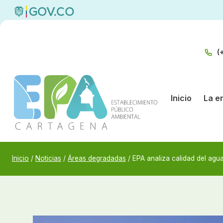
Saltar
al
contenido
(
Inicio
La e
Inicio
/
Noticias
/
Áreas degradadas
/
EPA analiza calidad del agu