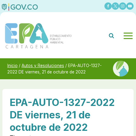
Saltar
al
contenido
Inicio
/
Autos y Resoluciones
/
EPA-AUTO-1327-
2022 DE viernes, 21 de octubre de 2022
EPA-AUTO-1327-2022
DE viernes, 21 de
octubre de 2022