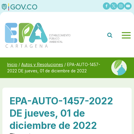
Saltar
al
contenido
Inicio
/
Autos y Resoluciones
/
EPA-AUTO-1457-
2022 DE jueves, 01 de diciembre de 2022
EPA-AUTO-1457-2022
DE jueves, 01 de
diciembre de 2022