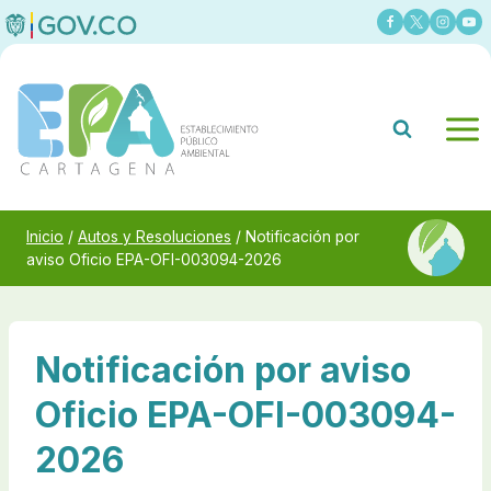
Saltar
al
contenido
Inicio
/
Autos y Resoluciones
/
Notificación por
aviso Oficio EPA-OFI-003094-2026
Notificación por aviso
Oficio EPA-OFI-003094-
2026