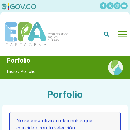
Saltar
al
contenido
Porfolio
Inicio
/
Porfolio
Porfolio
No se encontraron elementos que
coincidan con tu selección.