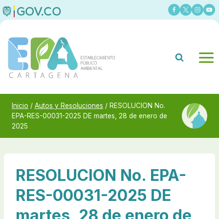
Saltar
al
contenido
Inicio
/
Autos y Resoluciones
/
RESOLUCION No.
EPA-RES-00031-2025 DE martes, 28 de enero de
2025
RESOLUCION No. EPA-
RES-00031-2025 DE
martes, 28 de enero de