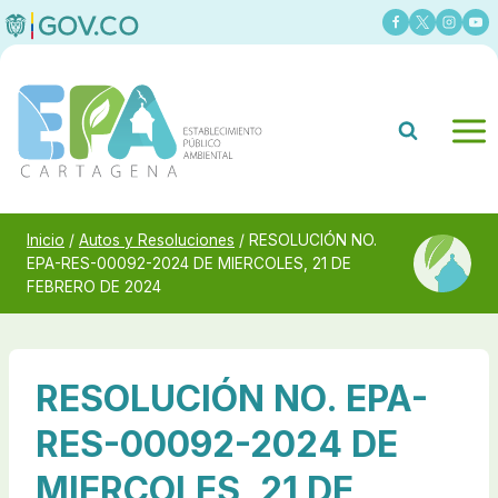
Saltar
al
contenido
Inicio
/
Autos y Resoluciones
/
RESOLUCIÓN NO.
EPA-RES-00092-2024 DE MIERCOLES, 21 DE
FEBRERO DE 2024
RESOLUCIÓN NO. EPA-
RES-00092-2024 DE
MIERCOLES, 21 DE