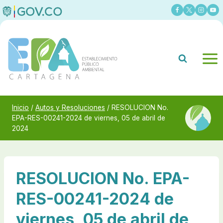
Saltar
al
contenido
Inicio
/
Autos y Resoluciones
/
RESOLUCION No.
EPA-RES-00241-2024 de viernes, 05 de abril de
2024
RESOLUCION No. EPA-
RES-00241-2024 de
viernes, 05 de abril de