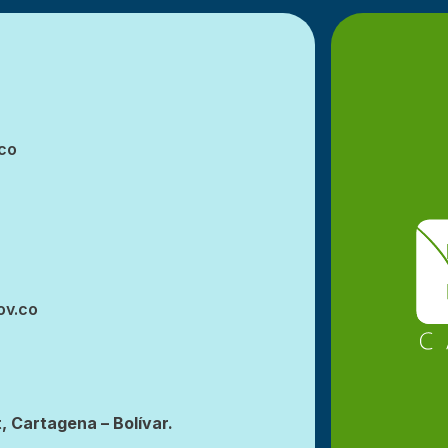
co
ov.co
, Cartagena – Bolívar.