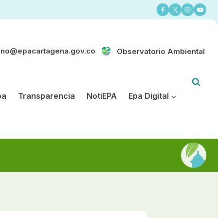
ano@epacartagena.gov.co
Observatorio Ambiental
pa
Transparencia
NotiEPA
Epa Digital