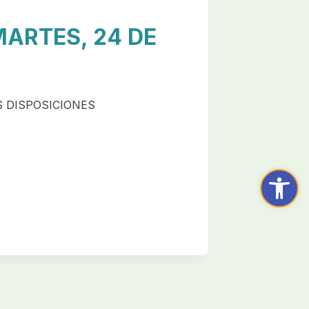
MARTES, 24 DE
S DISPOSICIONES
Abrir ba