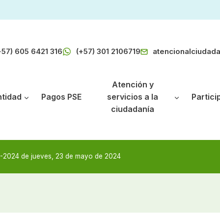
+57) 605 6421 316
(+57) 301 2106719
atencionalciudad
Atención y
ntidad
Pagos PSE
servicios a la
Partici
ciudadanía
024 de jueves, 23 de mayo de 2024