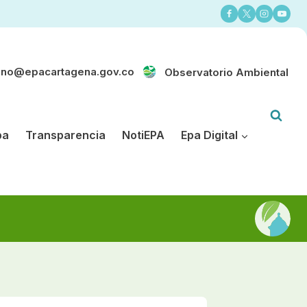
ano@epacartagena.gov.co
Observatorio Ambiental
pa
Transparencia
NotiEPA
Epa Digital