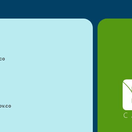
co
ov.co