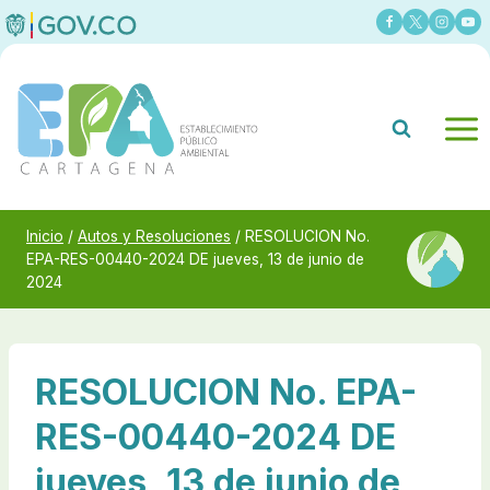
Saltar
al
contenido
Inicio
/
Autos y Resoluciones
/
RESOLUCION No.
EPA-RES-00440-2024 DE jueves, 13 de junio de
2024
RESOLUCION No. EPA-
RES-00440-2024 DE
jueves, 13 de junio de