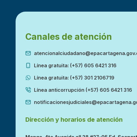
Canales de atención
atencionalciudadano@epacartagena.gov.
Línea gratuita: (+57) 605 6421 316
Línea gratuita: (+57) 301 2106719
Línea anticorrupción (+57) 605 6421 316
notificacionesjudiciales@epacartagena.g
Dirección y horarios de atención
Manga, 4ta Avenida cll 28 #27-05 Ed. Seaport