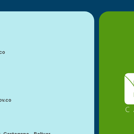
co
ov.co
, Cartagena – Bolívar.