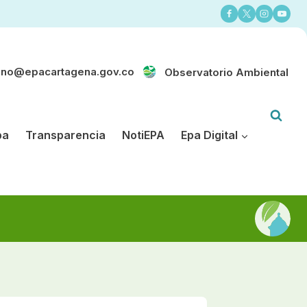
ano@epacartagena.gov.co
Observatorio Ambiental
pa
Transparencia
NotiEPA
Epa Digital