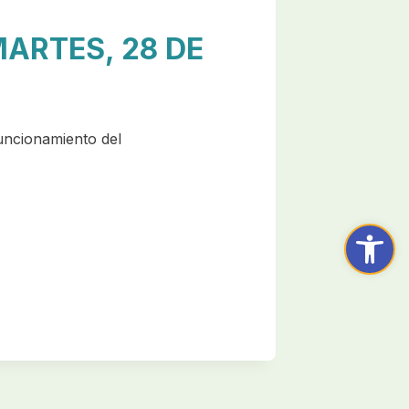
MARTES, 28 DE
uncionamiento del
Abrir ba