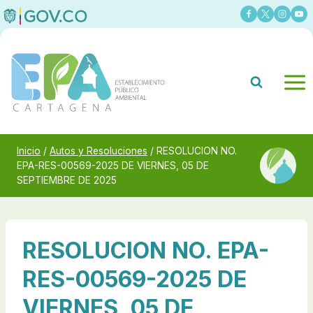
Saltar
al
contenido
Inicio
/
Autos y Resoluciones
/
RESOLUCION NO.
EPA-RES-00569-2025 DE VIERNES, 05 DE
SEPTIEMBRE DE 2025
RESOLUCION NO. EPA-
RES-00569-2025 DE
VIERNES, 05 DE