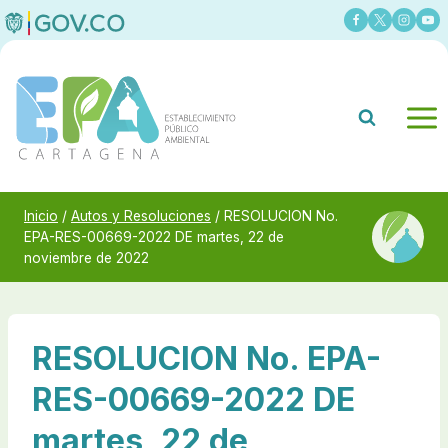
Saltar
al
contenido
Inicio
/
Autos y Resoluciones
/
RESOLUCION No.
EPA-RES-00669-2022 DE martes, 22 de
noviembre de 2022
RESOLUCION No. EPA-
RES-00669-2022 DE
martes, 22 de