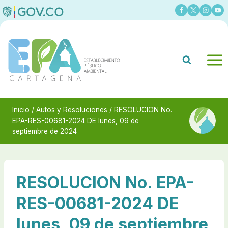
Saltar
al
contenido
Inicio
/
Autos y Resoluciones
/
RESOLUCION No.
EPA-RES-00681-2024 DE lunes, 09 de
septiembre de 2024
RESOLUCION No. EPA-
RES-00681-2024 DE
lunes, 09 de septiembre