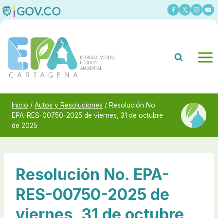
Saltar
al
contenido
Inicio
/
Autos y Resoluciones
/
Resolución No.
EPA-RES-00750-2025 de viernes, 31 de octubre
de 2025
Resolución No. EPA-
RES-00750-2025 de
viernes, 31 de octubre