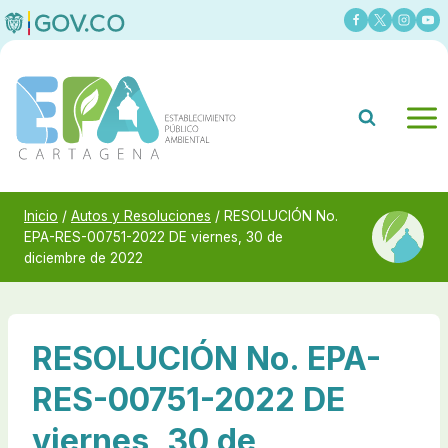
Saltar
al
contenido
Inicio
/
Autos y Resoluciones
/
RESOLUCIÓN No.
EPA-RES-00751-2022 DE viernes, 30 de
diciembre de 2022
RESOLUCIÓN No. EPA-
RES-00751-2022 DE
viernes, 30 de