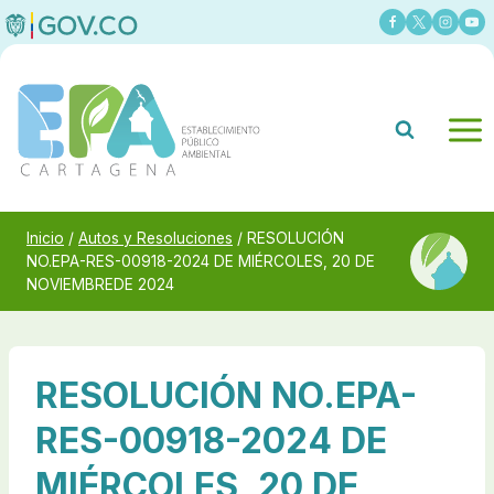
Saltar
al
contenido
Inicio
/
Autos y Resoluciones
/
RESOLUCIÓN
NO.EPA-RES-00918-2024 DE MIÉRCOLES, 20 DE
NOVIEMBREDE 2024
RESOLUCIÓN NO.EPA-
RES-00918-2024 DE
MIÉRCOLES, 20 DE