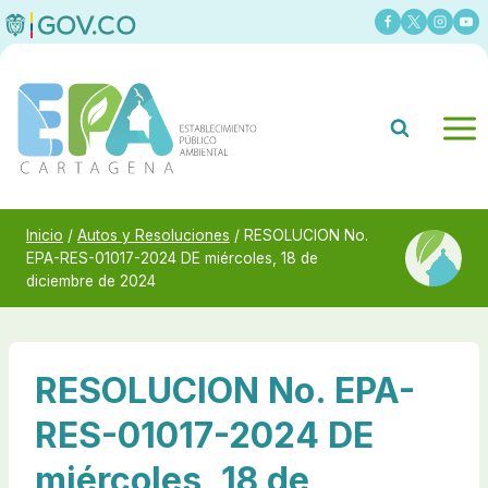
Saltar
al
contenido
Inicio
/
Autos y Resoluciones
/
RESOLUCION No.
EPA-RES-01017-2024 DE miércoles, 18 de
diciembre de 2024
RESOLUCION No. EPA-
RES-01017-2024 DE
miércoles, 18 de