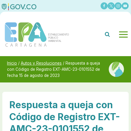
Saltar
al
contenido
Inicio
/
Autos y Resoluciones
/
Respuesta a queja
con Código de Registro EXT-AMC-23-0101552 de
fecha 15 de agosto de 2023
Respuesta a queja con
Código de Registro EXT-
AMC-23-0101552 de