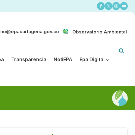
ano@epacartagena.gov.co
Observatorio Ambiental
pa
Transparencia
NotiEPA
Epa Digital