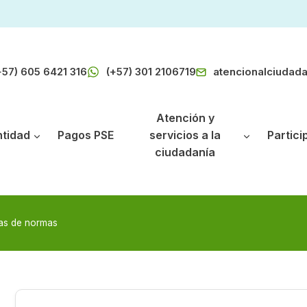
+57) 605 6421 316
(+57) 301 2106719
atencionalciudad
Atención y
ntidad
Pagos PSE
servicios a la
Partici
ciudadanía
as de normas