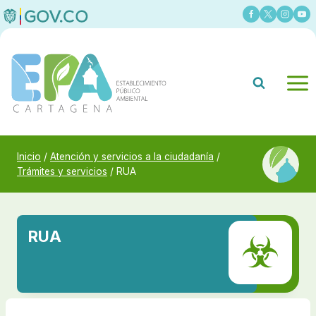
Saltar
al
contenido
Inicio
/
Atención y servicios a la ciudadanía
/
Trámites y servicios
/
RUA
RUA