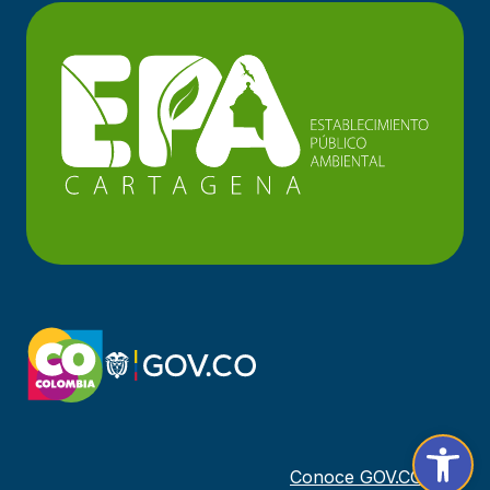
Abrir ba
Conoce GOV.CO aquí