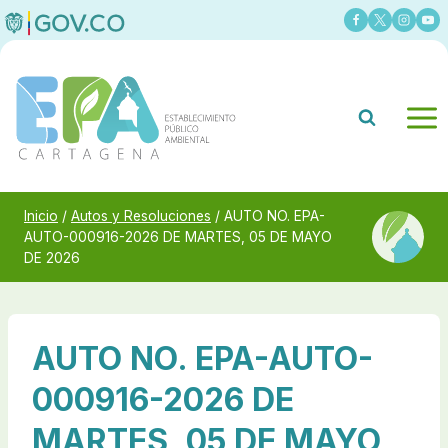
Saltar
al
contenido
Inicio
/
Autos y Resoluciones
/
AUTO NO. EPA-
AUTO-000916-2026 DE MARTES, 05 DE MAYO
DE 2026
AUTO NO. EPA-AUTO-
000916-2026 DE
MARTES, 05 DE MAYO